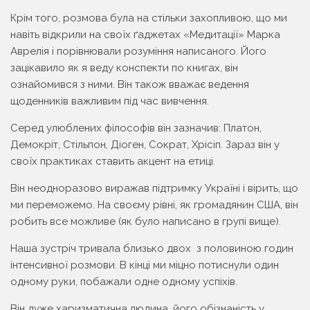
Крім того, розмова була на стільки захопливою, що ми
навіть відкрили на своїх ґаджетах «Медитації» Марка
Аврелія і порівнювали розуміння написаного. Його
зацікавило як я веду конспекти по книгах, він
ознайомився з ними. Він також вважає ведення
щоденників важливим під час вивчення.
Серед улюблених філософів він зазначив: Платон,
Демокріт, Стільпон, Діоген, Сократ, Хрісіп. Зараз він у
своїх практиках ставить акцент на етиці.
Він неодноразово виражав підтримку Україні і вірить, що
ми переможемо. На своєму рівні, як громадянин США, він
робить все можливе (як було написано в групі вище).
Наша зустріч тривала близько двох з половиною годин
інтенсивної розмови. В кінці ми міцно потиснули один
одному руки, побажали одне одному успіхів.
Він дуже харизматична людина, його обізнаність у