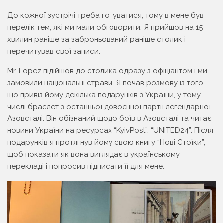
До кожної зустрічі треба готуватися, тому в мене був
перелік тем, які ми мали обговорити. Я прийшов на 15
хвилин раніше за заброньований раніше столик і
перечитував свої записи.
Mr. Lopez підійшов до столика одразу з офіціантом і ми
замовили національні страви. Я почав розмову із того,
що привіз йому декілька подарунків з України, у тому
числі браслет з останньої довоєнної партії легендарної
Азовсталі. Він обізнаний щодо боїв в Азовсталі та читає
новини України на ресурсах “Kyiv­Post”, “UNITED24”. Після
подарунків я протягнув йому свою книгу “Нові Стоїки”,
щоб показати як вона виглядає в українському
перекладі і попросив підписати її для мене.