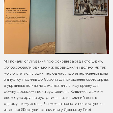
Ми почали спілкування про основні засади стоїцизму,
обговорювали різницю між провидінням і долею. Як так
могло статися в один період часу, що американець взяв
відпустку і полетів до Європи для вирішення своїх справ,
а українець поїхав на декілька днів в іншу країну для
обміну досвідом і вони зустрілися в Кишиневі, адже їм
двом було зручно зустрітися в один єдиний день в
одному і тому ж місці. Чи можна назвати це фортуною і
як до неї (Фортуни) ставилися у Давньому Римі.