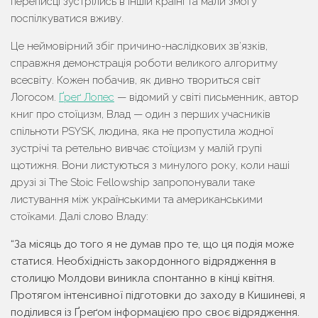
переписці зустрілись в іншій країні та мали змогу
поспілкуватися вживу.
Це неймовірний збіг причино-наслідкових зв’язків,
справжня демонстрація роботи великого алгоритму
всесвіту. Кожен побачив, як дивно твориться світ
Логосом.
Ґреґ Лопес
— відомий у світі письменник, автор
книг про стоїцизм, Влад — один з перших учасників
спільноти PSYSK, людина, яка не пропустила жодної
зустрічі та ретельно вивчає стоїцизм у малій групі
щотижня. Вони листуються з минулого року, коли наші
друзі зі The Sto­ic Fel­low­ship запропонували таке
листування між українськими та американськими
стоїками. Далі слово Владу:
“За місяць до того я не думав про те, що ця подія може
статися. Необхідність закордонного відрядження в
столицю Молдови виникла спонтанно в кінці квітня.
Протягом інтенсивної підготовки до заходу в Кишиневі, я
поділився із Ґреґом інформацією про своє відрядження.