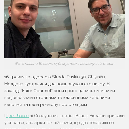
Фото надане Владом, публікується з дозволу всіх сторін
16 травня за адресою Stra­da Pușkin 30, Chișinău,
Молдова зустрілися два поціновувачі стоїцизму. В
закладі “Fuior Gourmet” вони пригощались смачними
національними стравами та класичними кавовими
напоями та вели розмову про стоїцизм.
І
Ґреґ Лопес
зі Сполучених штатів і Влад з України приїхали
у справах, але зірки так зійшлися, що два товариші по