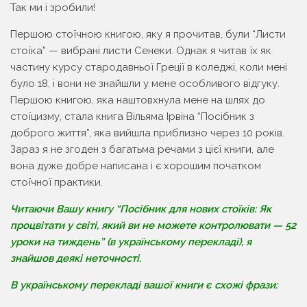
Так ми і зробили!
Першою стоїчною книгою, яку я прочитав, були “Листи
стоїка” — вибрані листи Сенеки. Однак я читав їх як
частину курсу стародавньої Греції в коледжі, коли мені
було 18, і вони не знайшли у мене особливого відгуку.
Першою книгою, яка наштовхнула мене на шлях до
стоїцизму, стала книга Вільяма Ірвіна “Посібник з
доброго життя”, яка вийшла приблизно через 10 років.
Зараз я не згоден з багатьма речами з цієї книги, але
вона дуже добре написана і є хорошим початком
стоїчної практики.
Читаючи Вашу книгу “Посібник для нових стоїків: Як
процвітати у світі, який ви не можете контролювати — 52
уроки на тиждень” (в українському перекладі), я
знайшов деякі неточності.
В українському перекладі вашої книги є схожі фрази: