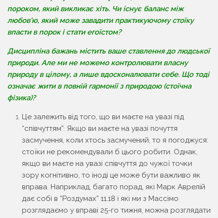
пороком, який викликає хіть. Чи існує баланс між
любов’ю, який може завадити практикуючому стоїку
впасти в порок і стати егоїстом?
Дисципліна бажань містить ваше ставлення до людської
природи. Але ми не можемо контролювати власну
природу в цілому, а лише вдосконалювати себе. Що тоді
означає жити в повній гармонії з природою (стоїчна
фізика)?
Це залежить від того, що ви маєте на увазі під
“співчуттям”. Якщо ви маєте на увазі почуття
засмучення, коли хтось засмучений, то я погоджуся:
стоїки не рекомендували б цього робити. Однак,
якщо ви маєте на увазі співчуття до чужої точки
зору когнітивно, то іноді це може бути важливо як
вправа. Наприклад, багато порад, які Марк Аврелій
дає собі в “Роздумах” 11.18 і які ми з Массімо
розглядаємо у вправі 25-го тижня, можна розглядати