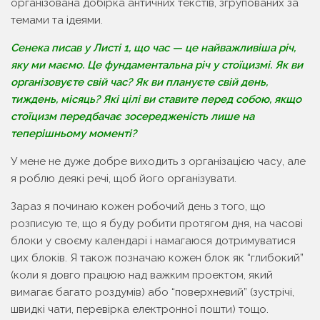
організована добірка античних текстів, згрупованих за
темами та ідеями.
Сенека писав у Листі 1, що час — це найважливіша річ,
яку ми маємо. Це фундаментальна річ у стоїцизмі. Як ви
організовуєте свій час? Як ви плануєте свій день,
тиждень, місяць? Які цілі ви ставите перед собою, якщо
стоїцизм передбачає зосередженість лише на
теперішньому моменті?
У мене не дуже добре виходить з організацією часу, але
я роблю деякі речі, щоб його організувати.
Зараз я починаю кожен робочий день з того, що
розписую те, що я буду робити протягом дня, на часові
блоки у своєму календарі і намагаюся дотримуватися
цих блоків. Я також позначаю кожен блок як “глибокий”
(коли я довго працюю над важким проектом, який
вимагає багато роздумів) або “поверхневий” (зустрічі,
швидкі чати, перевірка електронної пошти) тощо.