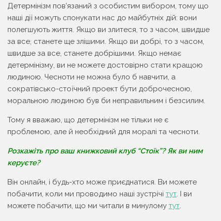
Детермінізм пов’язаний з особистим вибором, тому що
наші дії можуть спонукати нас до майбутніх дій: вони
полегшують життя. Якщо ви злитеся, то з часом, швидше
за все, станете ще злішими. Якщо ви добрі, то з часом,
швидше за все, станете добрішими. Якщо немає
детермінізму, ви не можете достовірно стати кращою
людиною. Чесноти не можна було б навчити, а
сократівсько-стоїчний проект бути доброчесною,
моральною людиною був би неправильним і безсилим.
Тому я вважаю, що детермінізм не тільки не є
проблемою, але й необхідний для моралі та чесноти.
Розкажіть про ваш книжковий клуб “Стоїк”? Як ви ним
керуєте?
Він онлайн, і будь-хто може приєднатися. Ви можете
побачити, коли ми проводимо наші зустрічі
тут
. І ви
можете побачити, що ми читали в минулому
тут
.