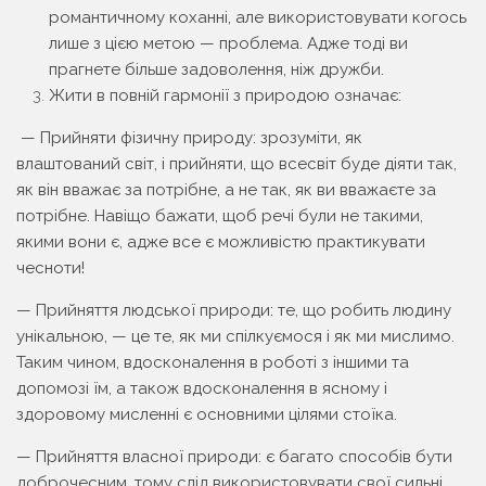
романтичному коханні, але використовувати когось
лише з цією метою — проблема. Адже тоді ви
прагнете більше задоволення, ніж дружби.
Жити в повній гармонії з природою означає:
— Прийняти фізичну природу: зрозуміти, як
влаштований світ, і прийняти, що всесвіт буде діяти так,
як він вважає за потрібне, а не так, як ви вважаєте за
потрібне. Навіщо бажати, щоб речі були не такими,
якими вони є, адже все є можливістю практикувати
чесноти!
— Прийняття людської природи: те, що робить людину
унікальною, — це те, як ми спілкуємося і як ми мислимо.
Таким чином, вдосконалення в роботі з іншими та
допомозі їм, а також вдосконалення в ясному і
здоровому мисленні є основними цілями стоїка.
— Прийняття власної природи: є багато способів бути
доброчесним, тому слід використовувати свої сильні