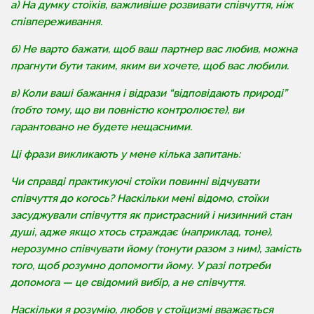
а) На думку стоїків, важливіше розвивати співчуття, ніж
співпереживання.
б) Не варто бажати, щоб ваш партнер вас любив, можна
прагнути бути таким, яким ви хочете, щоб вас любили.
в) Коли ваші бажання і відрази “відповідають природі”
(тобто тому, що ви повністю контролюєте), ви
гарантовано не будете нещасними.
Ці фрази викликають у мене кілька запитань:
Чи справді практикуючі стоїки повинні відчувати
співчуття до когось? Наскільки мені відомо, стоїки
засуджували співчуття як пристрасний і низинний стан
душі, адже якщо хтось страждає (наприклад, тоне),
нерозумно співчувати йому (тонути разом з ним), замість
того, щоб розумно допомогти йому. У разі потреби
допомога — це свідомий вибір, а не співчуття.
Наскільки я розумію, любов у стоїцизмі вважається