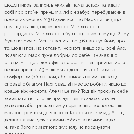
щоденникові записи, в яких він намагається нагадати
собі про стоїчні принципи, які він забув, перебуваючи в
польових умовах. У 3.6 здається, що Марк виявив, що
цінує щось інше, окрім чеснот. Можливо, він
розсердився. Можливо, він був нещасним, тому що йому
було незручно. Мені здається, що 3.6 нагадує йому про
те, що він повинен ставити чесноти вище за ці речі. Але,
як завжди, Марк дуже добрий до себе. Він знає, що
стоїцизм — це філософія, а не релігія, і він прийняв його з
певних причин. У 3.6 він м’яко дозволяє собі йти за
комфортом (або гнівом, або чимось іншим), якщо це
справді є благом. Насправді він має це робити, якщо це
краще, ніж чеснота! Але чи це так? Тоді він просить себе
дослідити те, чого він прагнув, і якщо знаходить це
дешевим або тривіальним у порівнянні з чеснотою, він
має повернутися до чесноти. Коротко кажучи, 3.6 — це
делікатна дискусія з самим собою, а не вимога до
читача його приватного журналу не поєднувати