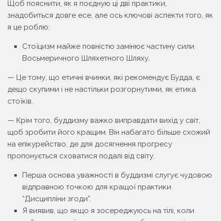
Щоб пояснити, як я поєдную ці дві практики,
знадобиться довге есе, але ось ключові аспекти того, як
я це роблю:
Стоїцизм майже повністю замінює частину сили
Восьмеричного Шляхетного Шляху.
— Це тому, що етичні вчинки, які рекомендує Будда, є
дещо скупими і не настільки розгорнутими, як етика
стоїків.
— Крім того, буддизму важко виправдати вихід у світ,
щоб зробити його кращим. Він набагато більше схожий
на епікурейство, де для досягнення прогресу
пропонується сховатися подалі від світу.
Перша основа уважності в буддизмі слугує чудовою
відправною точкою для кращої практики
“Дисципліни згоди”.
Я виявив, що якщо я зосереджуюсь на тілі, коли