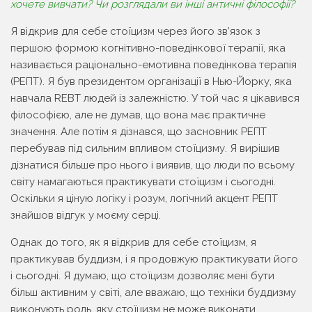
хочете вивчати? Чи розглядали ви інші античні філософії?
Я відкрив для себе стоїцизм через його зв’язок з
першою формою когнітивно-поведінкової терапії, яка
називається раціонально-емотивна поведінкова терапія
(РЕПТ). Я був президентом організації в Нью-Йорку, яка
навчала REBT людей із залежністю. У той час я цікавився
філософією, але не думав, що вона має практичне
значення. Але потім я дізнався, що засновник РЕПТ
перебував під сильним впливом стоїцизму. Я вирішив
дізнатися більше про нього і виявив, що люди по всьому
світу намагаються практикувати стоїцизм і сьогодні.
Оскільки я ціную логіку і розум, логічний акцент РЕПТ
знайшов відгук у моєму серці.
Однак до того, як я відкрив для себе стоїцизм, я
практикував буддизм, і я продовжую практикувати його
і сьогодні. Я думаю, що стоїцизм дозволяє мені бути
більш активним у світі, але вважаю, що техніки буддизму
виконують роль, яку стоїцизм не може виконати.