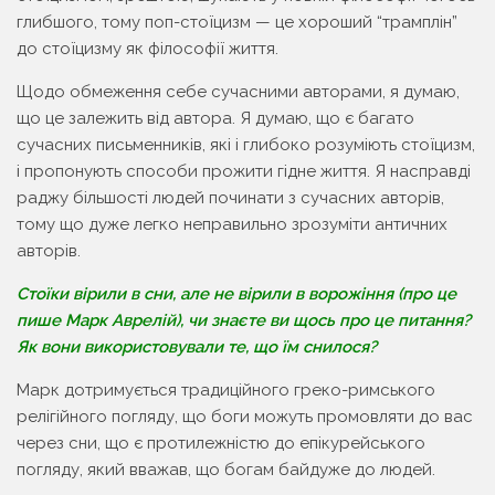
глибшого, тому поп-стоїцизм — це хороший “трамплін”
до стоїцизму як філософії життя.
Щодо обмеження себе сучасними авторами, я думаю,
що це залежить від автора. Я думаю, що є багато
сучасних письменників, які і глибоко розуміють стоїцизм,
і пропонують способи прожити гідне життя. Я насправді
раджу більшості людей починати з сучасних авторів,
тому що дуже легко неправильно зрозуміти античних
авторів.
Стоїки вірили в сни, але не вірили в ворожіння (про це
пише Марк Аврелій), чи знаєте ви щось про це питання?
Як вони використовували те, що їм снилося?
Марк дотримується традиційного греко-римського
релігійного погляду, що боги можуть промовляти до вас
через сни, що є протилежністю до епікурейського
погляду, який вважав, що богам байдуже до людей.