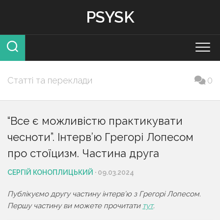
Skip
PSYSK
to
content
Статті та переклади
0
“Все є можливістю практикувати
чесноти”. Інтерв’ю Грегорі Лопесом
про стоїцизм. Частина друга
СЕРГІЙ КОНОПЛИЦЬКИЙ
· 09.03.2024
Публікуємо другу частину інтерв’ю з Грегорі Лопесом.
Першу частину ви можете прочитати
тут
.