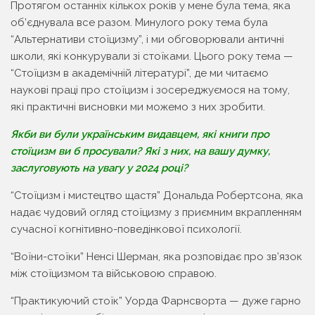
Протягом останніх кількох років у мене була тема, яка
об’єднувала все разом. Минулого року тема була
“Альтернативи стоїцизму”, і ми обговорювали античні
школи, які конкурували зі стоїками. Цього року тема —
“Стоїцизм в академічній літературі”, де ми читаємо
наукові праці про стоїцизм і зосереджуємося на тому,
які практичні висновки ми можемо з них зробити.
Якби ви були українським видавцем, які книги про
стоїцизм ви б просували? Які з них, на вашу думку,
заслуговують на увагу у 2024 році?
“Стоїцизм і мистецтво щастя” Дональда Робертсона, яка
надає чудовий огляд стоїцизму з приємним вкрапленням
сучасної когнітивно-поведінкової психології.
“Воїни-стоїки” Ненсі Шерман, яка розповідає про зв’язок
між стоїцизмом та військовою справою.
“Практикуючий стоїк” Уорда Фарнсворта — дуже гарно