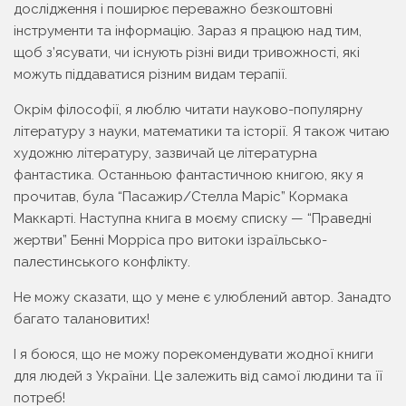
дослідження і поширює переважно безкоштовні
інструменти та інформацію. Зараз я працюю над тим,
щоб з’ясувати, чи існують різні види тривожності, які
можуть піддаватися різним видам терапії.
Окрім філософії, я люблю читати науково-популярну
літературу з науки, математики та історії. Я також читаю
художню літературу, зазвичай це літературна
фантастика. Останньою фантастичною книгою, яку я
прочитав, була “Пасажир/Стелла Маріс” Кормака
Маккарті. Наступна книга в моєму списку — “Праведні
жертви” Бенні Морріса про витоки ізраїльсько-
палестинського конфлікту.
Не можу сказати, що у мене є улюблений автор. Занадто
багато талановитих!
І я боюся, що не можу порекомендувати жодної книги
для людей з України. Це залежить від самої людини та її
потреб!