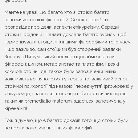
філософії.
Майте на увазі, що багато хто зі стоїків багато
запозичив з інших філософій. Сенека залюбки
розповідає про деякі аспекти епікуреїзму. Середні
стоїки Посідоній і Панает доклали багато зусиль, щоб
гармонізувати стоїцизм з іншими філософіями того часу.
І, що важливо, сам стоїцизм був створений завдяки
Зенону з Цитіума, який поєднав щонайменше три
філософії: цинізм, мегаріанство та платонізм. І деякі
ключові стоїчні ідеї також були запозичені з інших:
важливість вогняної стихії у Геракліта, важливий аспект
стоїчної психології під назвою “передчуття” (pro­lep­seis) у
епікурейців, і навіть квінтесенція нібито стоїчних вправ,
таких як pre­me­di­a­tio mal­o­rum, здається, запозичена у
кіренаїків!
Тож я думаю, що є багато доказів того, що стоїки були
не проти запозичень з інших філософій.