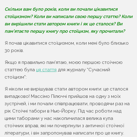
Скільки вам було років, коли ви почали цікавитися
стоїцизмом? Коли ви написали свою першу статтю? Коли
ви вирішили стати автором книги і як це сталося? Ви
пам’ятаєте першу книгу про стоїцизм, яку прочитали?
Я почав цікавитися стоїцизмом, коли мені було близько
30 років.
Якщо я правильно пам’ятаю, моєю першою стоїчною
статтею була
ця стаття
для журналу “Сучасний
стоїцизм”:
Я ніколи не вирішував стати автором книги: це сталося
випадково! Массімо Пілюччі прийшов на одну з моїх
зустрічей, і ми почали співпрацювати, проводячи раз на
рік Стоїчні табори в Нью-Йорку. Під час роботи над
цими таборами у нас накопичилася велика купа
стоїчних вправ, які ми почерпнули з античної стоїчної
літератури, і він запропонував написати про це книгу.