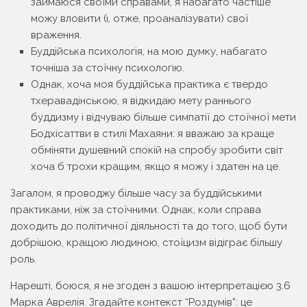
займаюся своїми справами, я набагато частіше
можу вловити (і, отже, проаналізувати) свої
враження.
Буддійська психологія, на мою думку, набагато
точніша за стоїчну психологію.
Однак, хоча моя буддійська практика є твердо
тхеравадінською, я відкидаю мету раннього
буддизму і відчуваю більше симпатії до стоїчної мети
Бодхісаттви в стилі Махаяни: я вважаю за краще
обміняти душевний спокій на спробу зробити світ
хоча б трохи кращим, якщо я можу і здатен на це.
Загалом, я проводжу більше часу за буддійськими
практиками, ніж за стоїчними. Однак, коли справа
доходить до політичної діяльності та до того, щоб бути
добрішою, кращою людиною, стоїцизм відіграє більшу
роль.
Нарешті, боюся, я не згоден з вашою інтерпретацією 3.6
Марка Аврелія. Згадайте контекст “Роздумів”: це