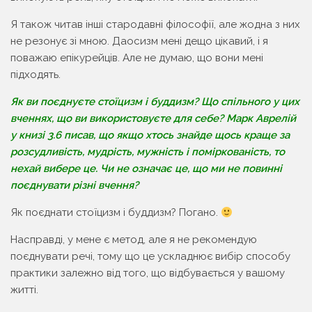
Я також читав інші стародавні філософії, але жодна з них
не резонує зі мною. Даосизм мені дещо цікавий, і я
поважаю епікурейців. Але не думаю, що вони мені
підходять.
Як ви поєднуєте стоїцизм і буддизм? Що спільного у цих
вченнях, що ви використовуєте для себе? Марк Аврелій
у книзі 3.6 писав, що якщо хтось знайде щось краще за
розсудливість, мудрість, мужність і поміркованість, то
нехай вибере це. Чи не означає це, що ми не повинні
поєднувати різні вчення?
Як поєднати стоїцизм і буддизм? Погано.
Насправді, у мене є метод, але я не рекомендую
поєднувати речі, тому що це ускладнює вибір способу
практики залежно від того, що відбувається у вашому
житті.