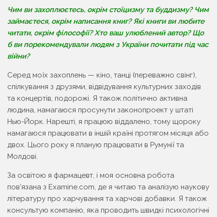
Чим ви захоплюєтесь, окрім стоїцизму та буддизму? Чим
займаєтеся, окрім написання книг? Які книги ви любите
читати, окрім філософії? Хто ваш улюблений автор? Що
б ви порекомендували людям з України почитати під час
війни?
Серед моїх захоплень — кіно, танці (переважно свінг),
спілкування з друзями, відвідування культурних заходів
та концертів, подорожі. Я також політично активна
людина, намагаюся просунути законопроект у штаті
Нью-Йорк. Нарешті, я працюю віддалено, тому щороку
намагаюся працювати в іншій країні протягом місяця або
двох. Цього року я планую працювати в Румунії та
Молдові.
За освітою я фармацевт, і моя основна робота
пов’язана з Examine.com, де я читаю та аналізую наукову
літературу про харчування та харчові добавки. Я також
консультую компанію, яка проводить швидкі психологічні