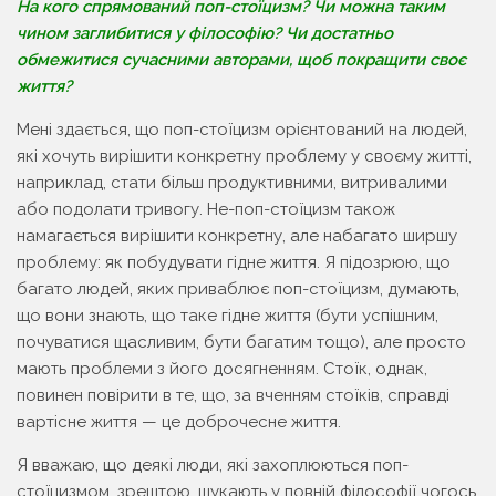
На кого спрямований поп-стоїцизм? Чи можна таким
чином заглибитися у філософію? Чи достатньо
обмежитися сучасними авторами, щоб покращити своє
життя?
Мені здається, що поп-стоїцизм орієнтований на людей,
які хочуть вирішити конкретну проблему у своєму житті,
наприклад, стати більш продуктивними, витривалими
або подолати тривогу. Не-поп-стоїцизм також
намагається вирішити конкретну, але набагато ширшу
проблему: як побудувати гідне життя. Я підозрюю, що
багато людей, яких приваблює поп-стоїцизм, думають,
що вони знають, що таке гідне життя (бути успішним,
почуватися щасливим, бути багатим тощо), але просто
мають проблеми з його досягненням. Стоїк, однак,
повинен повірити в те, що, за вченням стоїків, справді
вартісне життя — це доброчесне життя.
Я вважаю, що деякі люди, які захоплюються поп-
стоїцизмом, зрештою, шукають у повній філософії чогось