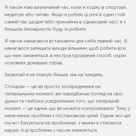
Я також маю визначений час, коли я ходжу в спортзал,
медитую або читаю. Якщо я роблю ці речі в один і той
самий час щодня (або принаймні в однаковий час), я з
більшою ймовірністю буду їх робити.
Я також намагаюся встановити для себе певний час. Я
намагаюся залишати вихідні вільними, щоб робити все,
що мені заманеться, в неструктурований спосіб, окрім
основних домашніх справ.
Зазвичай я не планую більше, ніж на тиждень.
Стоїцизм — це не просто зосередження на
теперішньому моменті, він передбачає погляд на свої
думки та глибоке усвідомлення того, що теперішній
момент — це єдине, що ви можете контролювати. Тому у
мене немає проблем з постановкою цілей. Однак мої цілі
гнучкі і базуються на проблемах, з якими я стикаюся
наразі. А ці проблеми з часом змінюються.