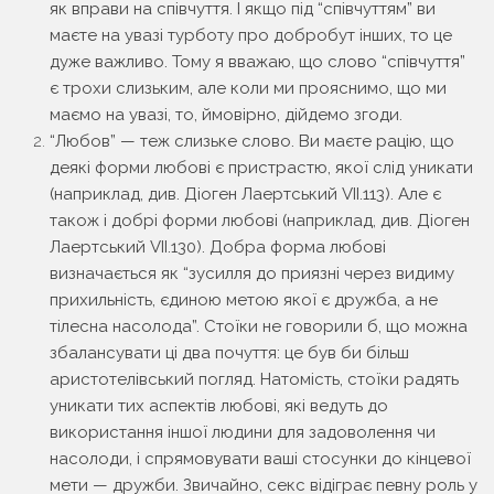
як вправи на співчуття. І якщо під “співчуттям” ви
маєте на увазі турботу про добробут інших, то це
дуже важливо. Тому я вважаю, що слово “співчуття”
є трохи слизьким, але коли ми прояснимо, що ми
маємо на увазі, то, ймовірно, дійдемо згоди.
“Любов” — теж слизьке слово. Ви маєте рацію, що
деякі форми любові є пристрастю, якої слід уникати
(наприклад, див. Діоген Лаертський VII.113). Але є
також і добрі форми любові (наприклад, див. Діоген
Лаертський VII.130). Добра форма любові
визначається як “зусилля до приязні через видиму
прихильність, єдиною метою якої є дружба, а не
тілесна насолода”. Стоїки не говорили б, що можна
збалансувати ці два почуття: це був би більш
аристотелівський погляд. Натомість, стоїки радять
уникати тих аспектів любові, які ведуть до
використання іншої людини для задоволення чи
насолоди, і спрямовувати ваші стосунки до кінцевої
мети — дружби. Звичайно, секс відіграє певну роль у