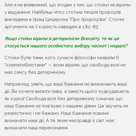
Але я не впевнений, що згоден з тим, що стоїки не вірили
у віщування. Найбільш чітко стоїчна теорія пророцтв
викладена в праці Цицерона “Про пророцтва”. Стоїчні
аргументи на її користь наведені в 1.82–83.
Якщо стоїки вірили в детермінізм Всесвіту, то як це
стосується нашого особистого вибору чеснот і моралі?
Стоїки були тими, кого сучасні філософи назвали б
“компатибілістами” — вони вірили, що свобода волі не
має сенсу без детермінізму.
Наприклад, уявіть, що ваші бажання не визначають ваші
дії. Ви хочете випити пива, а замість цього кудкудакаєте,
як курка! Свобода волі без детермінізму означає, що
наші бажання не пов’язані з нашими діями. Це звучить не
реалістично і не бажано. Наші бажання повинні
визначати наші дії. А те, яким насправді є світ, має
визначати наші переконання.