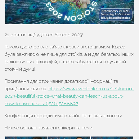
21 жовтня відбудеться Sto­icon 2023!
Темою цього року є зв’язок краси зі стоїцизмом. Краса
була важливою не лише для стоїків, а й для багатьох інших
елліністичних філософій, і часто забувається в сучасній
стоїчній думці.
Посилання для отримання додаткової інформації та
придбання квитків:
https://www.eventbrite.co.uk/e/stoicon-
2023-beautiful-stoics-what-beauty-can-teach-us-about-
how-to-live-tickets-652615288897
Конференція проходитиме онлайн та за вільні донати.
Нижче основні заявлені спікери та теми.