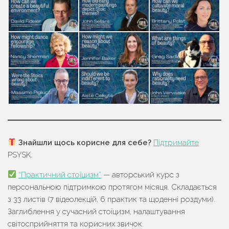
Знайшли щось корисне для себе?
Підтримайте
PSYSK.
“Практичний стоїцизм”
— авторський курс з
персональною підтримкою протягом місяця. Складається
з 33 листів (7 відеолекцій, 6 практик та щоденні роздуми).
Заглиблення у сучасний стоїцизм, налаштування
світосприйняття та корисних звичок.