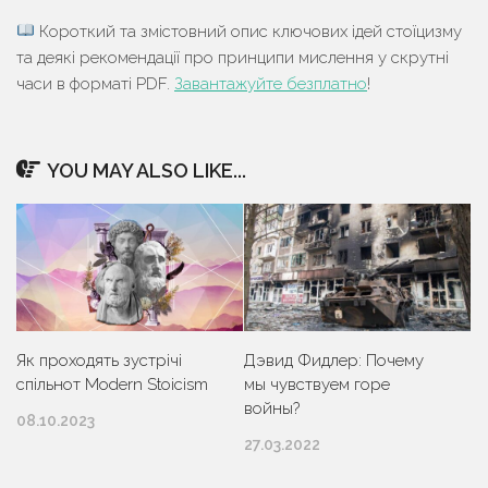
Короткий та змістовний опис ключових ідей стоїцизму
та деякі рекомендації про принципи мислення у скрутні
часи в форматі PDF.
Завантажуйте безплатно
!
YOU MAY ALSO LIKE...
Як проходять зустрічі
Дэвид Фидлер: Почему
спільнот Modern Stoicism
мы чувствуем горе
войны?
08.10.2023
27.03.2022