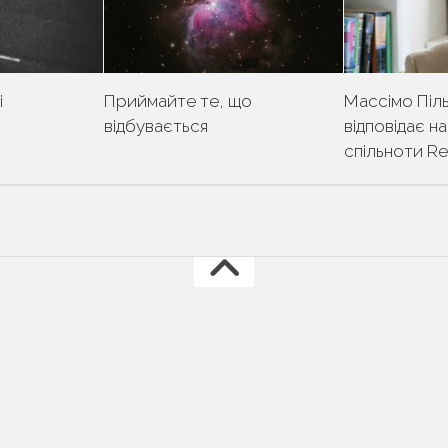
і
Приймайте те, що
Массімо Піль
відбувається
відповідає н
спільноти Re