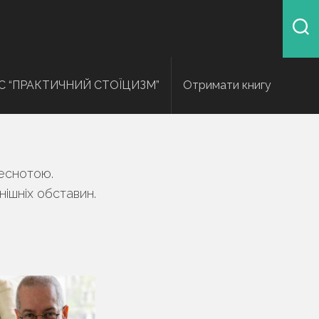
С “ПРАКТИЧНИЙ СТОЇЦИЗМ”
Отримати книгу
чеснотою.
нішніх обставин.