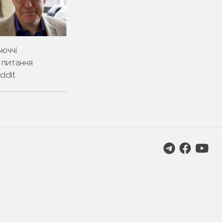
юччі
а питання
ddit