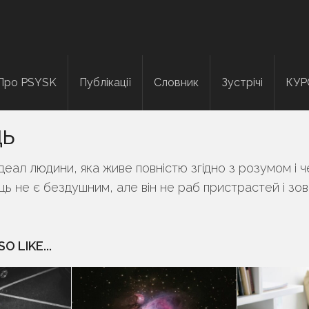
Про PSYSK
Публікації
Словник
Зустрічі
КУР
ь
еал людини, яка живе повністю згідно з розумом і 
ь не є бездушним, але він не раб пристрастей і зов
O LIKE...