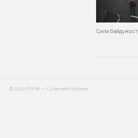
Сила байдужост
© 2022 PSYSK — Сучасний стоїцизм.