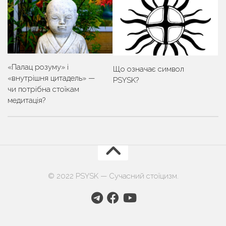
«Палац розуму» і
Що означає символ
«внутрішня цитадель» —
PSYSK?
чи потрібна стоїкам
медитація?
© 2022 PSYSK — Сучасний стоїцизм.