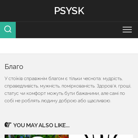
Skip
PSYSK
to
content
Благо
У стоїків справжнім благом є тільки чеснота: мудрість,
справедливість, мужність, поміркованість. Здоров’я, гроші,
статус чи комфорт можуть бути бажаними, але самі по
собі не роблять людину доброю або щасливою.
YOU MAY ALSO LIKE...